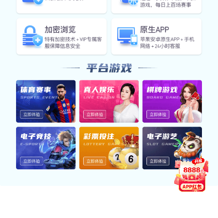
世界杯官方入口三重安全护盾系统
从身份验证到平台架构，世界杯官方入口-世界杯(中国)构建
多层防线，强化整体安全韧性。
用户层安全
通过设备识别与行为监
控，有效防止账户异常
访问。